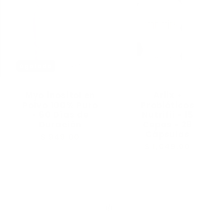
Agotado
Myo inositol en
Ariix •
Polvo 100% Puro
Probióticos
• 60 Días de
Nutrifii • 15
Duración
Cepas • 28
Cápsulas
Precio
$ 949.00
Precio
$ 1,049.00
habitual
habitual
de
1
/
1