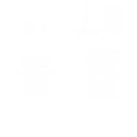
Agotado
Hormonas
Saludables •
Metabolic
Combo Myo
Support •
inositol +
Berberina • 60
Citrato de
Cásulas •
Magnesio
nutriADN
Precio
$ 1,299.00
Precio
Precio
$ 689.00
habitual
de
$ 1,348.00
habitual
oferta