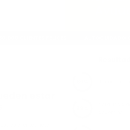
Sin az
Gara
TES FELICES
AUTOCUIDADO QUE SÍ TRAN
Pago 
Resultad
Ing
86%
Reporta mejo
ueden estar
Alta 
s
Nota una dig
88%
Fórmu
abdominal
estros clientes notan