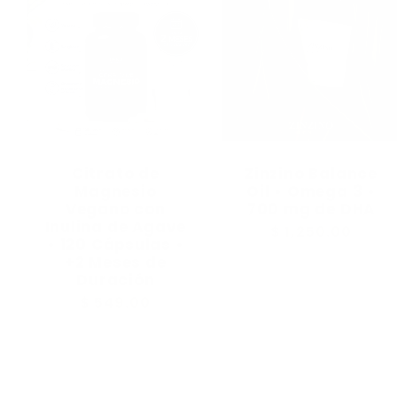
Citrato de
Zinzino Balance
Magnesio
Oil • Omega 3 •
Vegano con
700 mg de DHA
Inulina de Agave
Precio
$ 1,250.00
• 120 Cápsulas •
habitual
+2 Meses de
Duración
Precio
$ 549.00
habitual