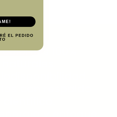
AME!
redientes 100%
RÉ EL PEDIDO
naturales.
TO
biodisponibilidad.
las con respaldo
científico.
energía y enfoque.
 a dormir mejor.