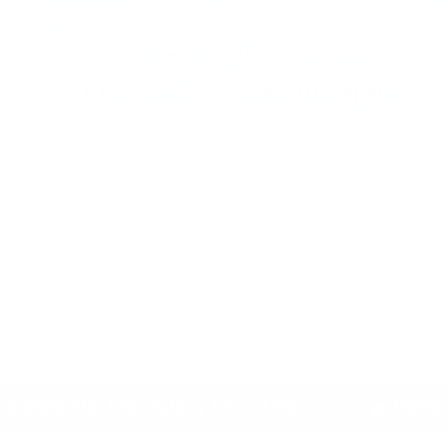
s
NFOQUE Y DESCANSO
🌿 INGREDIENTES 100% 