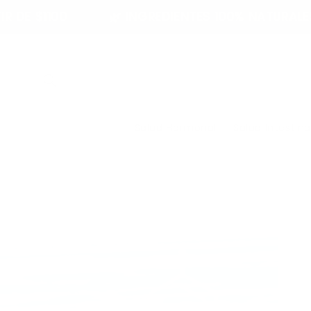
Ir
directamente
🌿 INGREDIENTES 100% NATURALES
30 DÍ
al contenido
Salud Hormonal
Salud Intestina