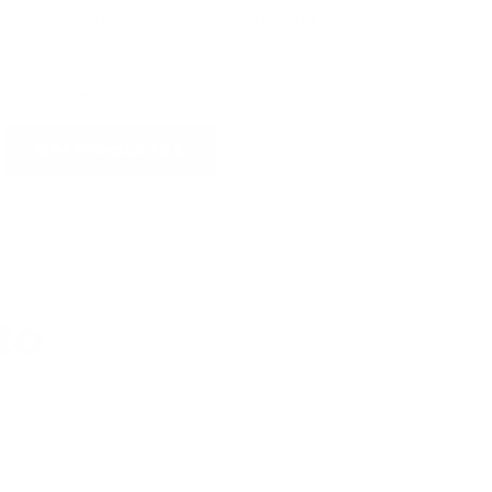
 y se despierta con más vitalidad
energía y enfoque.
 a dormir mejor.
os activos entre 2024–2025.
úcares ni rellenos
Ver Productos
artificiales.
ntía de 30 días.
seguro y atención
to
rápida.