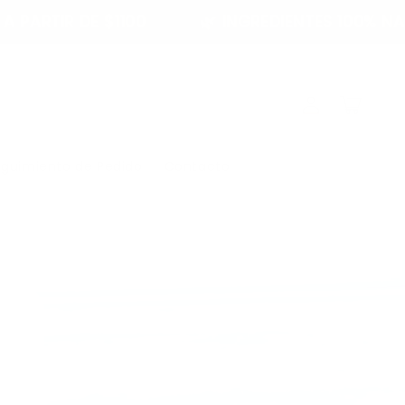
1100
🌿 INGREDIENTES 100% NATURALES
Iniciar
Carrito
sesión
guimiento de Pedido
Contacto