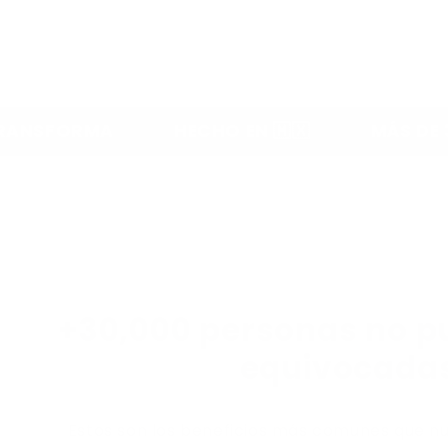
HECHO EN 🇲🇽
MÁS DE 30,000 CLIEN
+30,000 personas no p
equivocada
Estos son los beneficios más comunes que nu