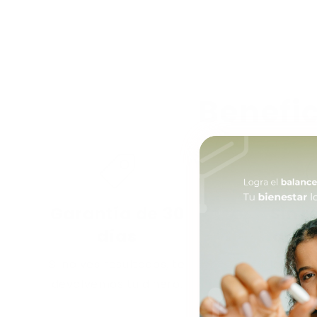
Benefic
Garantía de 30
Sin r
días
artif
Si no ves resultados, te
Ingredi
devolvemos tu dinero.
nat