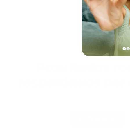
Resultados re
respaldados por 
Compara, elige y siente la diferenci
Ver Productos