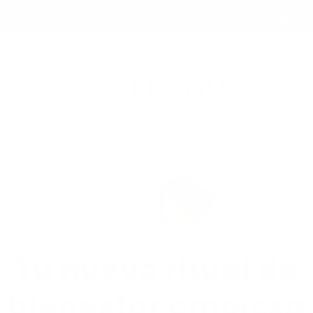
AS DE GARANTÍA
ENVÍO GRATIS A PARTIR DE $
l
Sueño y Ciclo Circadiano
Omegas y Probióticos
Se
Tu nuevo ritual de
bienestar empieza