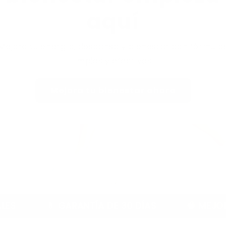
aquí
Mejora tu energía, descanso y bienestar con fórmula
limpias y efectivas.
Mejora tu bienestar ahora
de
1
/
2
RANTÍA DE 30 DÍAS
🧠 MEJORA ENERGÍA, E