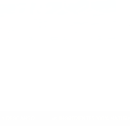
🌿 INGREDIENTES 100% NATURALES
💊 GA