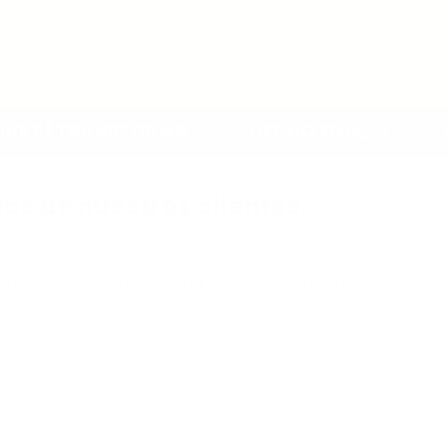
úcares ni rellenos
artificiales.
ntía de 30 días.
SFORMA
HECHO EN 🇲🇽
MÁS DE 30,00
seguro y atención
rápida.
os de nuestros clientes.
redientes 100%
naturales.
ras en su energía diaria y enfoque mental
biodisponibilidad.
estión más ligera y menos inflamación
las con respaldo
científico.