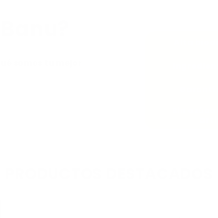
r Banu?
Alta biod
qué somos tu mejor
Ingredien
Garantía
Sin azúcar
arti
PRODUCTOS DESTACADOS