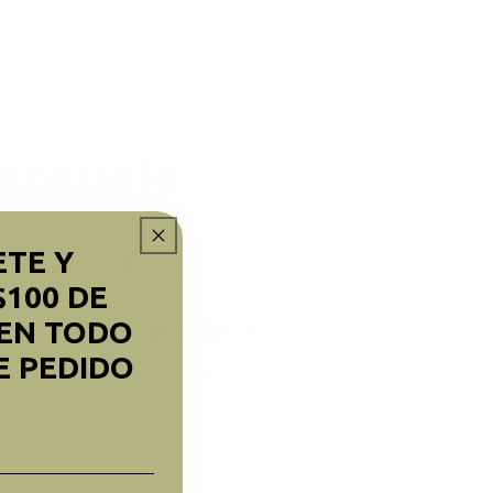
ferencia
ETE Y
$100 DE
Envíos rápidos
EN TODO
E PEDIDO
Envíos de 2-3 días
hábiles