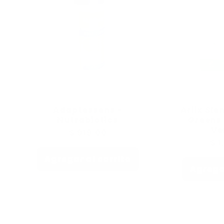
Adaptessens -
Ariix Sle
Nutrabiotics
Greens 
Ve
Precio
$ 919.00
Pre
$ 1
habitual
hab
Agregar al carrito
Agregar