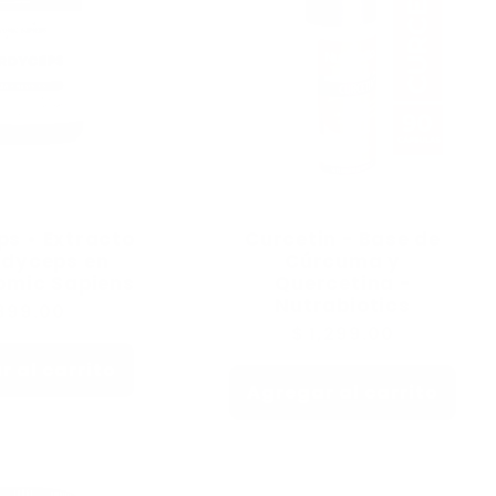
s • Extracto
Curcetin - Base de
rdyceps en
Cúrcuma y
omic Sapiens
Quercetina -
Nutrabiotics
ecio
899.00
Precio
$ 1,299.00
bitual
habitual
 al carrito
Agregar al carrito