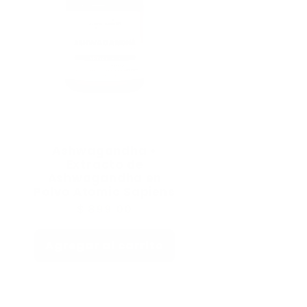
Ashwagandha •
Extracto de
Ashwagandha en
Polvo Atomic Sapiens
Precio
$ 899.00
habitual
Agregar al carrito