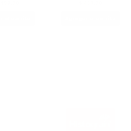
cio
,499.00
Precio
$ 439.00
itual
habitual
 al carrito
Agregar al carrito