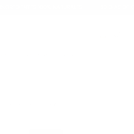
ES 100% NATURALES
30 DÍAS DE GARANTÍA
Iniciar
Carrito
sesión
Seguimiento de Pedido
Contacto
r:
46 productos