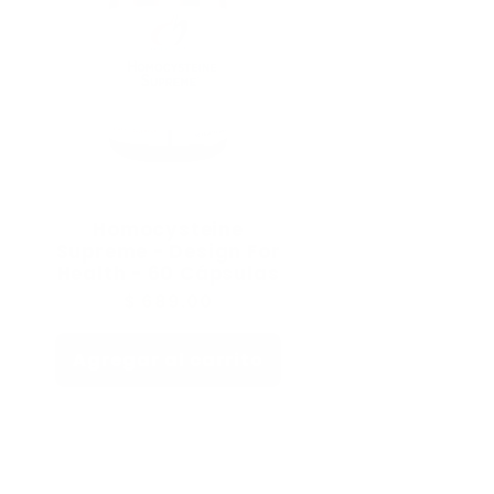
Homocysteine
Supreme - Design For
Health - 60 Cápsulas
Precio
$ 689.00
habitual
Agregar al carrito