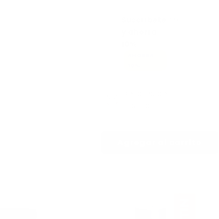
Suscríbete
MX$944.10
y ahorra
10%
AHORRA
10%
Detalles de
Suscripción
Agregar al carrito