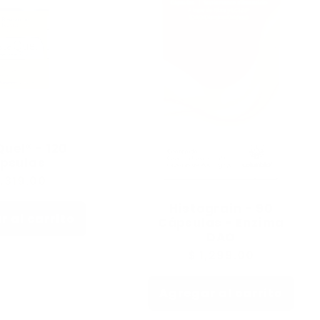
uel® - 120
psulas
ecio
2,319.00
itual
Histograin - 90
 al carrito
Cápsulas - Enzima
DAO
Precio
$ 1,299.00
habitual
Agregar al carrito