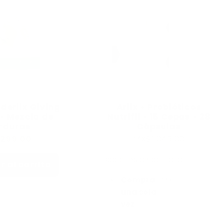
c
c
i
ó
nderiix Giving
Ariix • Probióticos
n
• Mezcla de
Nutrifii • 15 Cepas • 28
rduras
Cápsulas
:
cio
,299.00
MX$1,049.00
itual
Opciones de compra
 al carrito
Compra
MX$1,049.00
una sola
vez