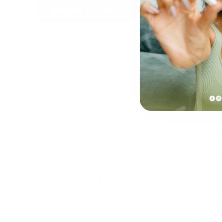
Agregar al carrito
EPLx - 
Aloe Ver
A - Nu