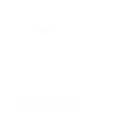
Detox Support •
nutriADN • 120
Cápsulas
Precio
$ 689.00
habitual
Agregar al carrito