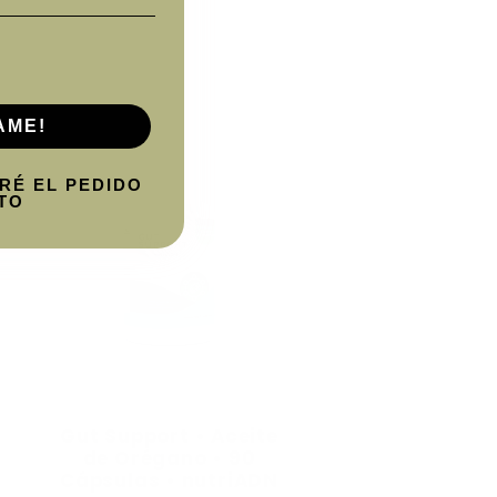
AME!
RÉ EL PEDIDO
TO
Gut Support • Aceite
de Orégano • 90
Cápsulas • nutriADN