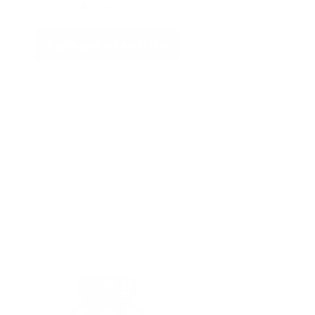
Precio
$ 739.00
habitual
Agregar al carrito