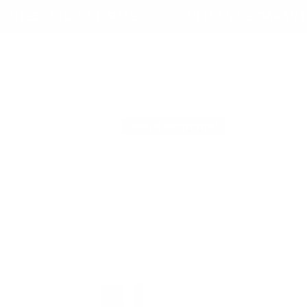
Ir
% NATURALES
directamente
30 DÍAS DE GARANTÍA
ENV
al contenido
Salud Hormonal
Salud Intesti