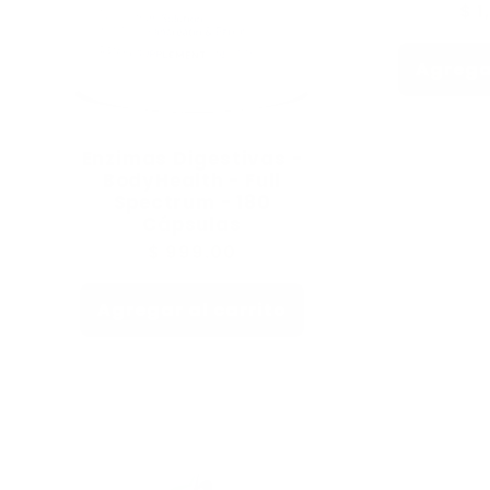
Pre
$ 1
hab
Agregar
Enzimas Digestivas -
BodyHealth - Full
Spectrum - 180
Cápsulas
Precio
$ 999.00
habitual
Agregar al carrito