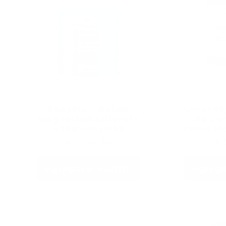
BodyBio Calcium
Cordycep
Magnesium Butyrate
de Co
– 100 cápsulas
Polvo At
Precio
$ 1,390.00
Pr
$ 
habitual
ha
Agregar al carrito
Agregar