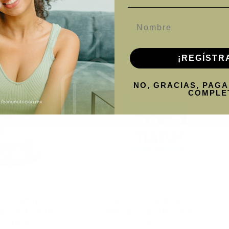
Nombre
¡REGÍSTR
NO, GRACIAS, PAGA
COMPLE
Glutamina -
Ferral • Bisglicinato
a - Vitamina
Ferroso & Vitamina C
trabiotics
• Matter