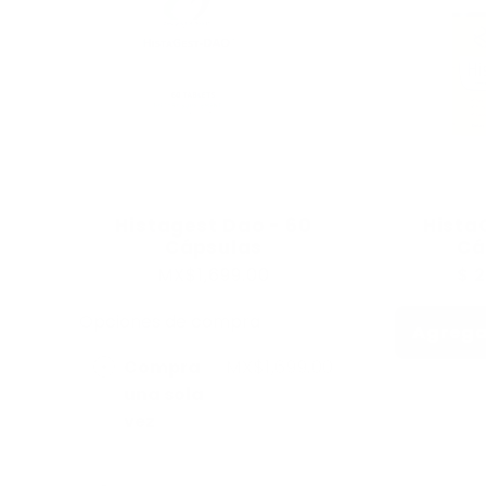
Histagest Dao - 60
HistaQ
Cápsulas
Cá
MX$1,699.00
Pr
$ 
hab
Opciones de compra
Agregar
Compra
MX$1,699.00
una sola
vez