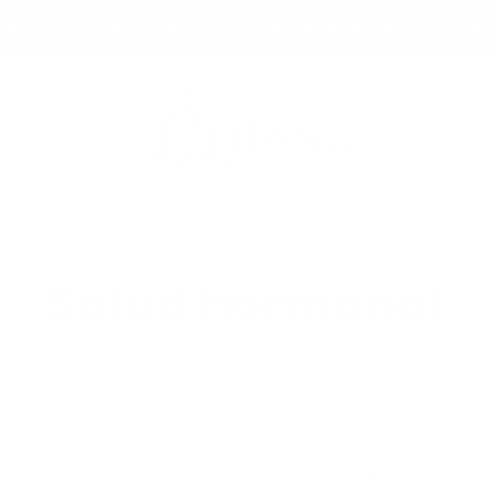
ÍO GRATIS A PARTIR DE $1100
🌿 INGREDIENT
nal
Sueño y Ciclo Circadiano
Omegas y Probióticos
C
Salud hormonal
o
Ordenar po
l
e